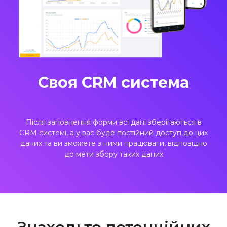
Своя CRM система
Після заповнення форми всі дані зберігаються в
CRM системі, а у вас буде постійний доступ до цих
даних та ви зможете з ними працювати, відповідно
до мети збору таких даних