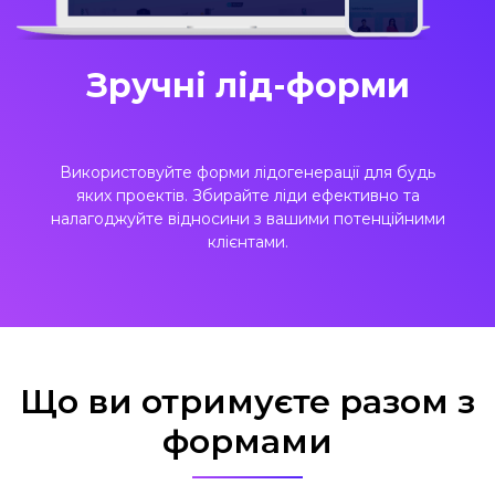
Зручні лід-форми
Використовуйте форми лідогенерації для будь
яких проектів. Збирайте ліди ефективно та
налагоджуйте відносини з вашими потенційними
клієнтами.
Що ви отримуєте разом з
формами